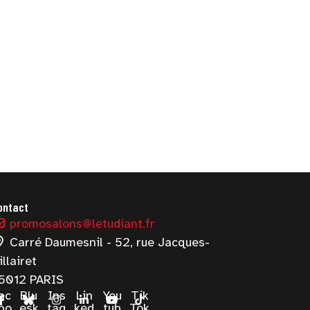
ontact
promosalons@letudiant.fr
Carré Daumesnil - 52, rue Jacques-
illairet
5012 PARIS
ac
Blu
Ins
Lin
You
Tik
bo
esk
tag
ked
tub
Tok