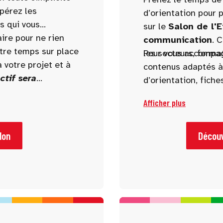
epérez les
d’orientation pour p
s qui vous
sur le
Salon de l'E
aire pour ne rien
communication
. 
otre temps sur place
les secteurs, format
Pour vous accompag
 votre projet et à
contenus adaptés à t
ctif sera
d’orientation, fiche
re du salon.
rédaction ou encor
Afficher plus
lon
Découv