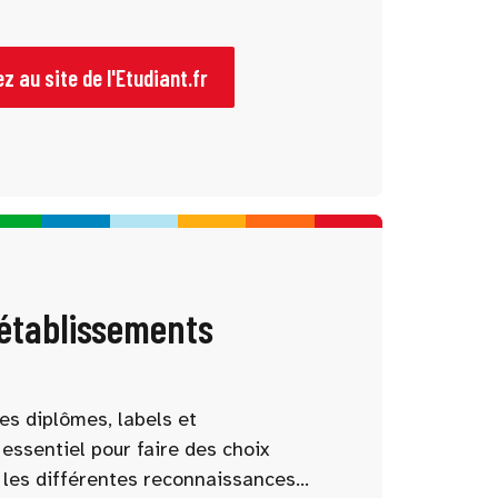
 à chaque étape pour mieux
mations, les débouchés et les
z au site de l'Etudiant.fr
 établissements
es diplômes, labels et
essentiel pour faire des choix
 les différentes reconnaissances