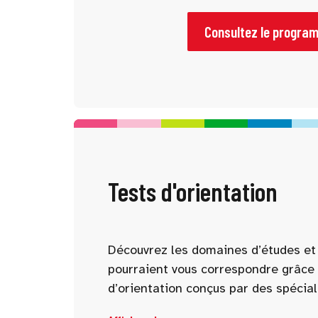
pour vous aider à mieux comprendre 
parcours possibles. Pensez à consu
Consultez le progra
l’avance et à sélectionner les confé
intéressent.
Tests d'orientation
Découvrez les domaines d’études et 
pourraient vous correspondre grâce 
d’orientation conçus par des spécial
d’intérêt, compétences, personnalité