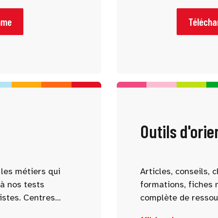
les études et les
débouchés, stages, 
lter le programme à
aidera à mener des 
mme
Téléchar
rences qui vous
Outils d'orie
les métiers qui
Articles, conseils,
à nos tests
formations, fiches 
istes. Centres
complète de ressou
, aspirations : nos
réflexion et affiner