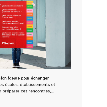
sion idéale pour échanger
es écoles, établissements et
r préparer ces rencontres,
tenant les questions essentielles à
s : admissions, programmes,