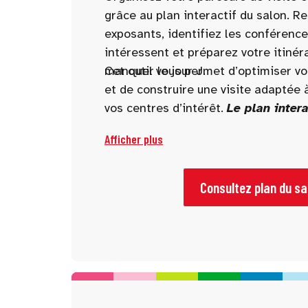
grâce au plan interactif du salon. R
exposants, identifiez les conférence
intéressent et préparez votre itinér
manquer le jour J.
Cet outil vous permet d’optimiser v
et de construire une visite adaptée à
vos centres d’intérêt.
Le plan intera
disponible 10 jours avant l’ouvertu
Afficher plus
Consultez plan du sa