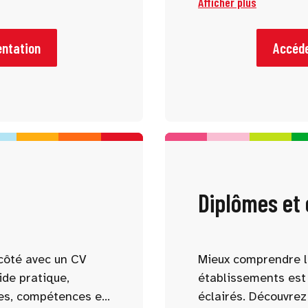
Afficher plus
 connaître et
vous accompagnent
tre profil.
comprendre les for
parcours possibles.
entation
Accéde
Diplômes et
côté avec un CV
Mieux comprendre l
ide pratique,
établissements est 
es, compétences et
éclairés. Découvrez