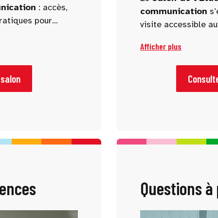
unication
: accès,
communication
s’
pratiques pour
visite accessible a
handicap. Des amén
Afficher plus
prévus pour garantir
inclusive aux perso
 salon
Consulte
ences
Questions à