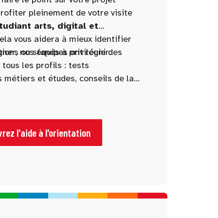
rofiter pleinement de votre visite
tudiant arts, digital et
Cela vous aidera à mieux identifier
ions ou stands à privilégier.
ner, nos équipes ont réuni des
ous les profils : tests
s métiers et études, conseils de la
e stands à ne pas manquer.
rez l'aide à l'orientation