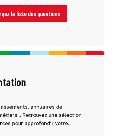
vie étudiante… Notre sélection vous
échanges utiles !
gez la liste des questions
ntation
 classements, annuaires de
métiers… Retrouvez une sélection
rces pour approfondir votre
 votre projet d’études. Nos outils