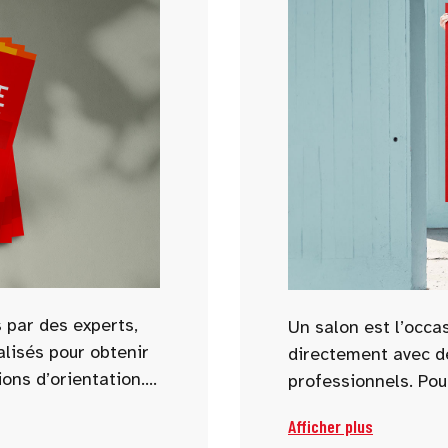
 par des experts,
Un salon est l’occa
alisés pour obtenir
directement avec d
ons d’orientation.
professionnels. Pou
as, métiers
choisissez dès main
Afficher plus
es sont abordées
poser aux exposant