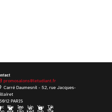
ontact
promosalons@letudiant.fr
Carré Daumesnil - 52, rue Jacques-
illairet
5012 PARIS
ac
Blu
Ins
Lin
You
Tik
bo
esk
tag
ked
tub
Tok