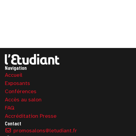
Navigation
Accueil
Exposants
Conférences
Accès au salon
FAQ
Accréditation Presse
Contact
promosalons@letudiant.fr